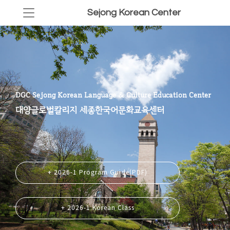
Sejong Korean Center
DGC Sejong Korean Language & Culture Education Center
대양글로벌칼리지 세종한국어문화교육센터
+ 2026-1 Program Guide(PDF)
+ 2026-1 Korean Class